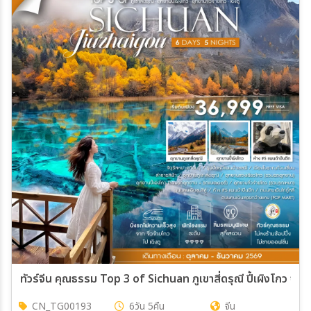
ทัวร์จีน คุณธรรม Top 3 of Sichuan ภูเขาสี่ดรุณี ปี้เผิงโกว จิ่วจ
CN_TG00193
6วัน 5คืน
จีน