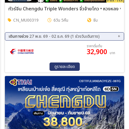
ทัวร์จีน Chengdu Triple Wonders จิ่วจ้ายโกว • หวงหลง • สี่ด
CN_MU00319
6วัน 5คืน
จีน
เดินทางช่วง
27 พ.ย. 69 - 02 ธ.ค. 69 (1 ช่วงวันเดินทาง)
27 พ.ย. 69 - 02 ธ.ค. 69
ราคาเริ่มต้น
32,900
บาท
ดูรายละเอียด