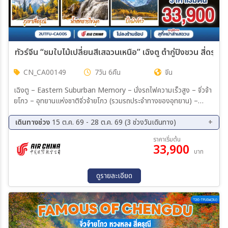
ทัวร์จีน “ชมใบไม้เปลี่ยนสีเสฉวนเหนือ” เฉิงตู ต๋ากู่ปิงชวน สี่ดรุณ
CN_CA00149
7วัน 6คืน
จีน
เฉิงตู – Eastern Suburban Memory – นั่งรถไฟความเร็วสูง – จิ่วจ้า
ยโกว – อุทยานแห่งชาติจิ่วจ้ายโกว (รวมรถประจำทางของอุทยาน) –
เมืองชวนจู่ซื่อ – อุทยานสวรรค์ภูเขาหิมะการ์เซียต๋ากู่ปิงชวน (รวมรถ
อุทยาน+กระเช้า) – เมืองเม่าเสี้ยน – ภูเขาสี่ดรุณี – หุบเขาซวงเฉียวโกว
เดินทางช่วง
15 ต.ค. 69 - 28 ต.ค. 69 (3 ช่วงวันเดินทาง)
(รวมรถอุทยาน) – เมืองตูเจียงเยี่ยน – สะพานโบราณหนานเฉียว น้ำตาสี
15 ต.ค. 69 - 21 ต.ค. 69
18 ต.ค. 69 - 24 ต.ค. 69
ราคาเริ่มต้น
ฟ้า – เฉิงตู – วัดต้าฉือ – ไท่กู่หลี่ – IFS (แพนด้าปีนตึก) – ถนนคนเดินชูล
33,900
22 ต.ค. 69 - 28 ต.ค. 69
บาท
ซีลู่ – ถนนโบราณซอยกว้างซอยแคบ – เมนูพิเศษ! สุกี้หม่าล่าเสฉวน
ดูรายละเอียด