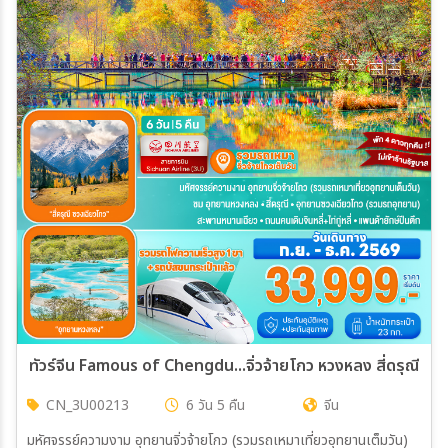
ทัวร์จีน Famous of Chengdu...จิ่วจ้ายโกว หวงหลง สี่ดรุณี รถไ
CN_3U00213
6 วัน 5 คืน
จีน
มหัศจรรย์ความงาม อุทยานจิ่วจ้ายโกว (รวมรถเหมาเที่ยวอุทยานเต็มวัน)