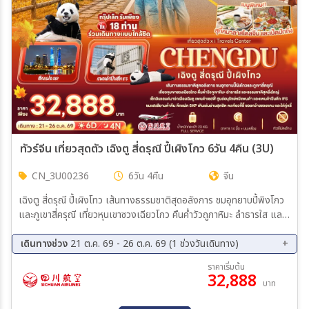
ตั้งแต่วันที่
ถึงวันที่
เฉพาะเดือน
ทัวร์จีน เที่ยวสุดตัว เฉิงตู สี่ดรุณี ปี้เผิงโกว 6วัน 4คืน (3U)
CN_3U00236
6วัน 4คืน
จีน
เฉพาะเทศกาล
เฉิงตู สี่ดรุณี ปี้เผิงโทว เส้นทางธรรมชาติสุดอลังการ ชมอุทยาบปี้พิงโกว
และภูเขาสี่ครุณี เที่ยวหุนเขาซวงเฉียวโกว คืนค่ำวัวถูกาหิมะ ลำธารใส และ
ธรรมชาติสุดใหชุดสิ่งใหญ่ เซ็กอินแลนด์มาร์กเมืองเฉิงตู แพนค้าเซลฟ์
ศูนย์อนุรักษ์หมีแพนด้า และแพนค้าปืนตึก IFS ชมแสงสียามค่ำคืน ตึก
เดินทางช่วง
21 ต.ค. 69 - 26 ต.ค. 69 (1 ช่วงวันเดินทาง)
ระหว่าง
แฝด SKP เดินเล่นย่านสุดฮิต ตงเจียวจี้อี้ ซอยกว้างซอยแคบ และไท่กู่หลี่
21 ต.ค. 69 - 26 ต.ค. 69
ราคาเริ่มต้น
32,888
บาท
ค้นหา