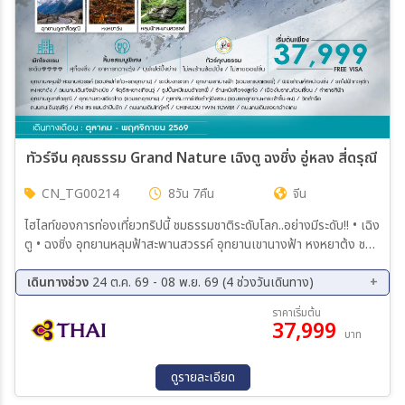
ทัวร์จีน คุณธรรม Grand Nature เฉิงตู ฉงชิ่ง อู่หลง สี่ดรุณี ต๋าก
CN_TG00214
8วัน 7คืน
จีน
ไฮไลท์ของการท่องเที่ยวทริปนี้ ชมธรรมชาติระดับโลก..อย่างมีระดับ!! • เฉิง
ตู • ฉงชิ่ง อุทยานหลุมฟ้าสะพานสวรรค์ อุทยานเขานางฟ้า หงหยาต้ง ชม
รถไฟทะลุตึก ภูเขาหิมะการ์เซียต๋ากู่ปิงชวน อุทยานภูเขาสี่ดรุณี ถนนคนเดิน
ซอยกว้างแคบ
เดินทางช่วง
24 ต.ค. 69 - 08 พ.ย. 69 (4 ช่วงวันเดินทาง)
24 ต.ค. 69 - 31 ต.ค. 69
25 ต.ค. 69 - 01 พ.ย. 69
ราคาเริ่มต้น
37,999
30 ต.ค. 69 - 06 พ.ย. 69
01 พ.ย. 69 - 08 พ.ย. 69
บาท
ดูรายละเอียด