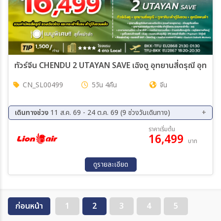
ทัวร์จีน CHENDU 2 UTAYAN SAVE เฉิงตู อุทยานสี่ดรุณี อุทยานธา
CN_SL00499
5วัน 4คืน
จีน
เดินทางช่วง
11 ส.ค. 69 - 24 ต.ค. 69 (9 ช่วงวันเดินทาง)
11 ส.ค. 69 - 15 ส.ค. 69
18 ส.ค. 69 - 22 ส.ค. 69
ราคาเริ่มต้น
16,499
25 ส.ค. 69 - 29 ส.ค. 69
01 ก.ย. 69 - 05 ก.ย. 69
บาท
08 ก.ย. 69 - 12 ก.ย. 69
15 ก.ย. 69 - 19 ก.ย. 69
22 ก.ย. 69 - 26 ก.ย. 69
13 ต.ค. 69 - 17 ต.ค. 69
ดูรายละเอียด
20 ต.ค. 69 - 24 ต.ค. 69
ก่อนหน้า
1
2
3
4
5