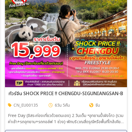
ทัวร์จีน SHOCK PRICE !! CHENGDU-SIGUNIANGSAN-BIPEN
CN_EU00135
6วัน 5คืน
จีน
Free Day (อิสระท่องเที่ยวด้วยตนเอง) 2 วันเต็ม •อุทยานปี้เผิงโกว (รวม
ค่าเช้า+รถอุทยาน+รถกอล์ฟ 1 ช่วง)-พักบริเวณสี่ดรุณีหรือพื้นที่ใกล้เคียง
• อุทยานสี่ดรุณีเส้นทางซวงเฉียวโกว(รวมค่าเข้า+ค่ารถอุทยาน)–• เมืองตู