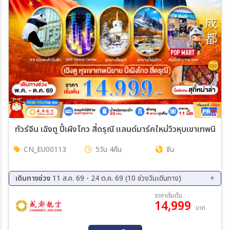
ทัวร์จีน เฉิงตู ปี้เผิงโกว สี่ดรุณี แลนด์มาร์คใหม่วิวหุบเขาเทพนิย
CN_EU00113
5วัน 4คืน
จีน
เดินทางช่วง
11 ส.ค. 69 - 24 ต.ค. 69 (10 ช่วงวันเดินทาง)
11 ส.ค. 69 - 15 ส.ค. 69
15 ส.ค. 69 - 18 ส.ค. 69
ราคาเริ่มต้น
14,999
18 ส.ค. 69 - 22 ส.ค. 69
25 ส.ค. 69 - 29 ส.ค. 69
บาท
01 ก.ย. 69 - 05 ก.ย. 69
08 ก.ย. 69 - 12 ก.ย. 69
15 ก.ย. 69 - 19 ก.ย. 69
22 ก.ย. 69 - 26 ก.ย. 69