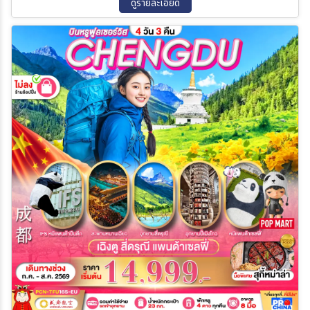
ดูรายละเอียด
13 ต.ค. 69 - 17 ต.ค. 69
20 ต.ค. 69 - 24 ต.ค. 69