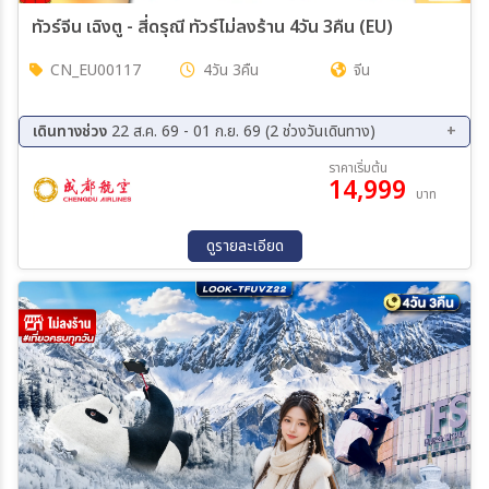
ทัวร์จีน เฉิงตู - สี่ดรุณี ทัวร์ไม่ลงร้าน 4วัน 3คืน (EU)
CN_EU00117
4วัน 3คืน
จีน
เดินทางช่วง
22 ส.ค. 69 - 01 ก.ย. 69 (2 ช่วงวันเดินทาง)
22 ส.ค. 69 - 25 ส.ค. 69
29 ส.ค. 69 - 01 ก.ย. 69
ราคาเริ่มต้น
14,999
บาท
ดูรายละเอียด