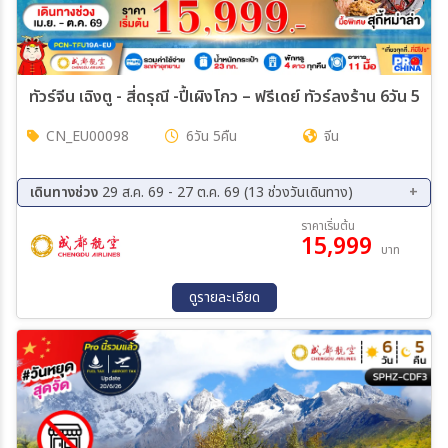
ทัวร์จีน เฉิงตู - สี่ดรุณี -ปี้เผิงโกว – ฟรีเดย์ ทัวร
CN_EU00098
6วัน 5คืน
จีน
เดินทางช่วง
29 ส.ค. 69 - 27 ต.ค. 69 (13 ช่วงวันเดินทาง)
29 ส.ค. 69 - 03 ก.ย. 69
03 ก.ย. 69 - 08 ก.ย. 69
ราคาเริ่มต้น
15,999
05 ก.ย. 69 - 10 ก.ย. 69
10 ก.ย. 69 - 15 ก.ย. 69
บาท
12 ก.ย. 69 - 17 ก.ย. 69
17 ก.ย. 69 - 22 ก.ย. 69
19 ก.ย. 69 - 24 ก.ย. 69
24 ก.ย. 69 - 29 ก.ย. 69
ดูรายละเอียด
08 ต.ค. 69 - 13 ต.ค. 69
10 ต.ค. 69 - 15 ต.ค. 69
15 ต.ค. 69 - 20 ต.ค. 69
17 ต.ค. 69 - 22 ต.ค. 69
22 ต.ค. 69 - 27 ต.ค. 69