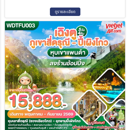
01 ธ.ค. 69 - 04 ธ.ค. 69
07 ธ.ค. 69 - 10 ธ.ค. 69
20 ธ.ค. 69 - 23 ธ.ค. 69
26 ธ.ค. 69 - 29 ธ.ค. 69
ดูรายละเอียด