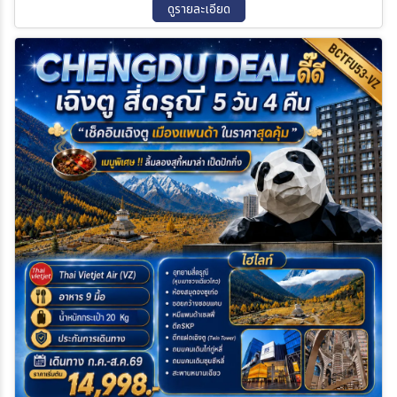
ดูรายละเอียด
12 พ.ย. 69 - 15 พ.ย. 69
13 พ.ย. 69 - 16 พ.ย. 69
14 พ.ย. 69 - 17 พ.ย. 69
15 พ.ย. 69 - 18 พ.ย. 69
16 พ.ย. 69 - 19 พ.ย. 69
17 พ.ย. 69 - 20 พ.ย. 69
18 พ.ย. 69 - 21 พ.ย. 69
19 พ.ย. 69 - 22 พ.ย. 69
20 พ.ย. 69 - 23 พ.ย. 69
21 พ.ย. 69 - 24 พ.ย. 69
22 พ.ย. 69 - 25 พ.ย. 69
23 พ.ย. 69 - 26 พ.ย. 69
24 พ.ย. 69 - 27 พ.ย. 69
25 พ.ย. 69 - 28 พ.ย. 69
26 พ.ย. 69 - 29 พ.ย. 69
27 พ.ย. 69 - 30 พ.ย. 69
28 พ.ย. 69 - 01 ธ.ค. 69
29 พ.ย. 69 - 02 ธ.ค. 69
30 พ.ย. 69 - 03 ธ.ค. 69
01 ธ.ค. 69 - 04 ธ.ค. 69
02 ธ.ค. 69 - 05 ธ.ค. 69
03 ธ.ค. 69 - 06 ธ.ค. 69
04 ธ.ค. 69 - 07 ธ.ค. 69
05 ธ.ค. 69 - 08 ธ.ค. 69
06 ธ.ค. 69 - 09 ธ.ค. 69
07 ธ.ค. 69 - 10 ธ.ค. 69
08 ธ.ค. 69 - 11 ธ.ค. 69
09 ธ.ค. 69 - 12 ธ.ค. 69
10 ธ.ค. 69 - 13 ธ.ค. 69
11 ธ.ค. 69 - 14 ธ.ค. 69
12 ธ.ค. 69 - 15 ธ.ค. 69
13 ธ.ค. 69 - 16 ธ.ค. 69
14 ธ.ค. 69 - 17 ธ.ค. 69
15 ธ.ค. 69 - 18 ธ.ค. 69
16 ธ.ค. 69 - 19 ธ.ค. 69
17 ธ.ค. 69 - 20 ธ.ค. 69
18 ธ.ค. 69 - 21 ธ.ค. 69
19 ธ.ค. 69 - 22 ธ.ค. 69
20 ธ.ค. 69 - 23 ธ.ค. 69
21 ธ.ค. 69 - 24 ธ.ค. 69