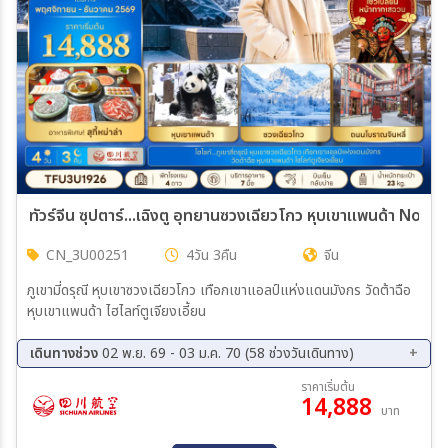
ตั้งแต่วันที่
ถึงวันที่
เฉพาะเดือน
ทัวร์จีน ซุปตาร์...เฉิงตู อุทยานซวงเฉียวโกว หุบเขาแพนด้า No S
CN_3U00251
4วัน 3คืน
จีน
เฉพาะเทศกาล
ภูเขามี่ดรุณี หุบเขาซวงเฉียวโกว เทือกเขาแอลป์แห่งแดนมังกร วัดต้าฉือ
หุบเขาแพนด้า ไฮไลท์ตูเจียงเอี้ยน
เดินทางช่วง
02 พ.ย. 69 - 03 ม.ค. 70 (58 ช่วงวันเดินทาง)
ระหว่าง
02 พ.ย. 69 - 05 พ.ย. 69
05 พ.ย. 69 - 08 พ.ย. 69
ราคาเริ่มต้น
14,888
06 พ.ย. 69 - 09 พ.ย. 69
07 พ.ย. 69 - 10 พ.ย. 69
บาท
08 พ.ย. 69 - 11 พ.ย. 69
09 พ.ย. 69 - 12 พ.ย. 69
ค้นหา
10 พ.ย. 69 - 13 พ.ย. 69
11 พ.ย. 69 - 14 พ.ย. 69