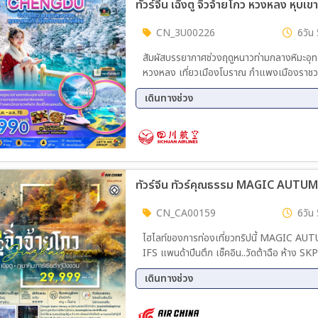
CN_3U00226
6วัน 
สัมผัสบรรยากาศช่วงฤดูหนาวท่ามกลางหิมะอุทย
หวงหลง เที่ยวเมืองโบราณ กำแพงเมืองราชวง
เดินทางช่วง
03 ธ.ค. 69 - 08 ธ.ค. 69
07 ธ.
17 ธ.ค. 69 - 22 ธ.ค. 69
24 ธ.
CN_CA00159
6วัน 
ไฮไลท์ของการท่องเที่ยวทริปนี้ MAGIC AUTUMN • 
IFS แพนด้าปีนตึก เช็คอิน..วัดต้าฉือ ห้า
เดินทางช่วง
12 ต.ค. 69 - 17 ต.ค. 69
20 ต.
28 ต.ค. 69 - 02 พ.ย. 69
29 ต.