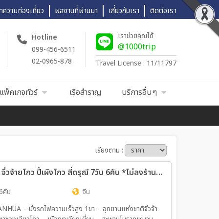
ทความท่องเที่ยว
ผลงานที่ผ่านมา
เกี่ยวกับเรา
ติดต่อเรา
เราช่วยคุณได้
Hotline
@1000trip
099-456-6511
02-0965-878
Travel License : 11/11797
แพ็คเกจทัวร์
เรือสำราญ
บริการอื่นๆ
เรียงตาม :
ทัวร์จีน 3 หุบเขาสวรรค์แห่งเสฉวน เฉิงตู จิ่วจ้ายโกว ปี้เผิงโกว สี่ดรุณี 7วัน 6คืน *ไม่ลงร้านช้อป* (CA)
6คืน
จีน
UA – นั่งรถไฟความเร็วสูง 1ขา – อุทยานแห่งชาติจิ่วจ้า