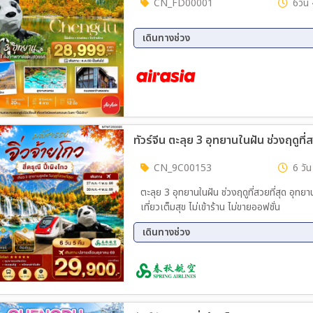
CN_FD00001
6วัน 
เดินทางช่วง
15 ต.ค. 69 - 20 ต.ค. 69
21 ต.
29 ต.ค. 69 - 03 พ.ย. 69
CN_9C00153
6 วัน
ตะลุย 3 อุทยานในฝัน ช่วงฤดูที่สวยที่สุด อุทยานจิ่วจ้ายโกว อุทยานภูเขาสี่ดรุณี อุทยานปี้เผิงโกว 6 วัน 5 คืน
เที่ยวเต็มสุข ไม่เข้าร้าน ไม่ขายออฟชั่น
เดินทางช่วง
27 ต.ค. 69 - 01 พ.ย. 69
30 ต.