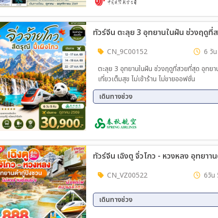
CN_9C00152
6 วัน
ตะลุย 3 อุทยานในฝัน ช่วงฤดูที่สวยที่สุด อุทยานจิ่วจ้ายโกว อุทยานภูเขาสี่ดรุณี อุทยานปี้เผิงโกว 6 วัน 5 คืน
เที่ยวเต็มสุข ไม่เข้าร้าน ไม่ขายออฟชั่น
เดินทางช่วง
12 ต.ค. 69 - 17 ต.ค. 69
14 ต.
ทัวร์จีน เฉิงตู จิ่วโกว - หวงหลง อุทยาาน
CN_VZ00522
6วัน 
เดินทางช่วง
08 ต.ค. 69 - 13 ต.ค. 69
10 ต.