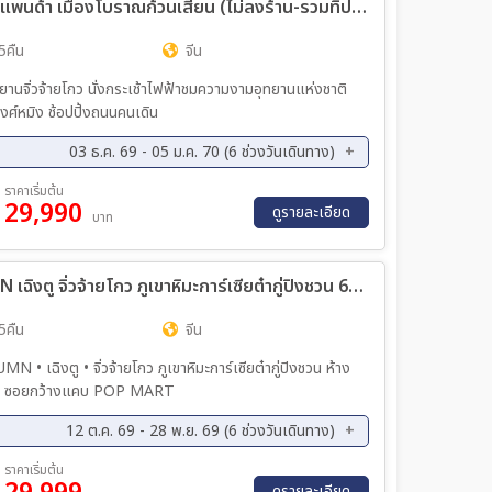
ทัวร์จีน เฉิงตู จิ่วจ้ายโกว หวงหลง หุบเขาแพนด้า เมืองโบราณก้วนเสี้ยน (ไม่ลงร้าน-รวมทิปไกด์-รถเหมา-รถกระเช้าหวงหลง-รถไฟความเร็วสูง) 6วัน 5คืน (3U)
5คืน
จีน
านจิ่วจ้ายโกว นั่งกระเช้าไฟฟ้าชมความงามอุทยานแห่งชาติ
ศ์หมิง ช้อปปิ้งถนนคนเดิน
03 ธ.ค. 69 - 05 ม.ค. 70 (6 ช่วงวันเดินทาง)
ค. 69 - 12 ธ.ค. 69
10 ธ.ค. 69 - 15 ธ.ค. 69
ราคาเริ่มต้น
29,990
ค. 69 - 29 ธ.ค. 69
31 ธ.ค. 69 - 05 ม.ค. 70
ดูรายละเอียด
บาท
ทัวร์จีน ทัวร์คุณธรรม MAGIC AUTUMN เฉิงตู จิ่วจ้ายโกว ภูเขาหิมะการ์เซียต๋ากู่ปิงชวน 6วัน 5คืน (CA)
5คืน
จีน
เฉิงตู • จิ่วจ้ายโกว ภูเขาหิมะการ์เซียต๋ากู่ปิงชวน ห้าง
ง SKP ซอยกว้างแคบ POP MART
12 ต.ค. 69 - 28 พ.ย. 69 (6 ช่วงวันเดินทาง)
ค. 69 - 25 ต.ค. 69
23 ต.ค. 69 - 28 พ.ย. 69
ราคาเริ่มต้น
ค. 69 - 03 พ.ย. 69
03 พ.ย. 69 - 08 พ.ย. 69
ดูรายละเอียด