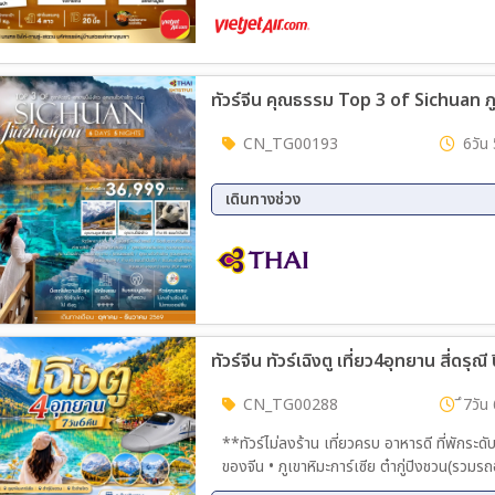
14 ก.ย. 69 - 21 ก.ย. 69
21 ก.
05 ต.ค. 69 - 12 ต.ค. 69
12 ต.
CN_TG00193
6วัน 
เดินทางช่วง
13 ต.ค. 69 - 18 ต.ค. 69
18 ต.
25 ต.ค. 69 - 30 ต.ค. 69
07 พ.
26 ธ.ค. 69 - 31 ธ.ค. 69
27 ธ.
ทัวร์จีน ทัวร์เฉิงตู เที่ยว4อุทยาน สี่ดรุณ
CN_TG00288
ึ7วัน
**ทัวร์ไม่ลงร้าน เที่ยวครบ อาหารดี ที่พักระดับ
ของจีน • ภูเขาหิมะการ์เซีย ต๋ากู่ปิงชวน(รวมร
นามว่า "ทะเลสาบมังกรห้าสี" • ชมจิ่วจ้ายโก