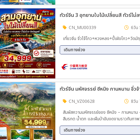
ทัวร์จีน 3 อุทยานใบไม้เปลี่ยนสี ทัวร์ไม
CN_MU00339
6วัน 
เที่ยวจีน จิ่วไจ้โกว+หวงหลง+ปี้เผิงโกว+ว
เดินทางช่วง
11 ก.ย. 69 - 16 ก.ย. 69
16 ต.
18 ธ.ค. 69 - 23 ธ.ค. 69
ทัวร์จีน มหัศจรรย์ ซีหนิง กานหนาน จิ่วจ
CN_VZ00628
8วัน 
สัมผัสความมหัศจรรย์ของ ซีหนิง – กานหนาน 
สีมรกต น้ำตก และผืนป่าอันงดงามราวกับภาพ
เดินทางช่วง
17 ส.ค. 69 - 24 ส.ค. 69
31 ส.