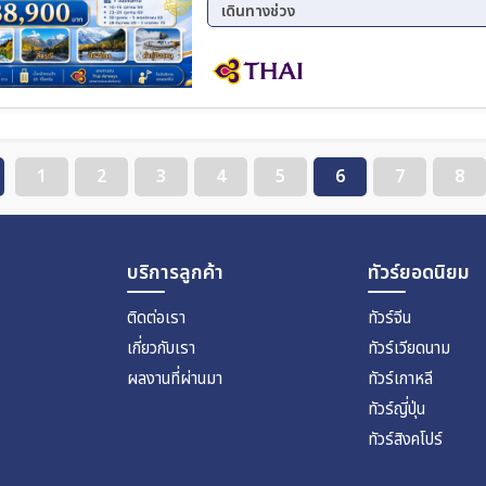
เดินทางช่วง
ความเร็วสูง บินสายการบินระดับ 5 ดาว
10 ต.ค. 69 - 16 ต.ค. 69
23 ต.
28 ธ.ค. 69 - 03 ม.ค. 70
1
2
3
4
5
6
7
8
บริการลูกค้า
ทัวร์ยอดนิยม
ติดต่อเรา
ทัวร์จีน
เกี่ยวกับเรา
ทัวร์เวียดนาม
ผลงานที่ผ่านมา
ทัวร์เกาหลี
ทัวร์ญี่ปุ่น
ทัวร์สิงคโปร์