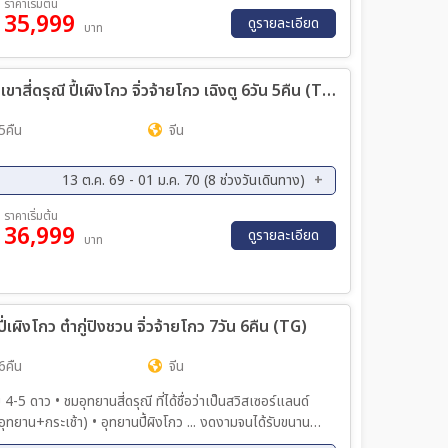
ราคาเริ่มต้น
35,999
ย. 69 - 28 ก.ย. 69
28 ก.ย. 69 - 05 ต.ค. 69
ดูรายละเอียด
บาท
ค. 69 - 19 ต.ค. 69
19 ต.ค. 69 - 26 ต.ค. 69
ทัวร์จีน คุณธรรม Top 3 of Sichuan ภูเขาสี่ดรุณี ปี้เผิงโกว จิ่วจ้ายโกว เฉิงตู 6วัน 5คืน (TG)
5คืน
จีน
13 ต.ค. 69 - 01 ม.ค. 70 (8 ช่วงวันเดินทาง)
ค. 69 - 23 ต.ค. 69
19 ต.ค. 69 - 24 ต.ค. 69
ราคาเริ่มต้น
36,999
ย. 69 - 12 พ.ย. 69
10 พ.ย. 69 - 15 พ.ย. 69
ดูรายละเอียด
บาท
ค. 69 - 01 ม.ค. 70
ี ปี่เผิงโกว ต๋ากู่ปิงชวน จิ่วจ้ายโกว 7วัน 6คืน (TG)
 6คืน
จีน
 4-5 ดาว • ชมอุทยานสี่ดรุณี ที่ได้ชื่อว่าเป็นสวิสเซอร์แลนด์
ถอุทยาน+กระเช้า) • อุทยานปี้ผิงโกว ... งดงามจนได้รับขนาน
ว ความสวยงามของสวรรค์บนดินอย่างแท้จริง • นั่งรถไฟ