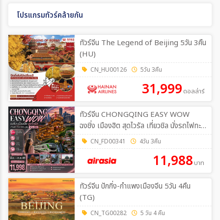
โปรแกรมทัวร์คล้ายกัน
ทัวร์จีน The Legend of Beijing 5วัน 3คืน
(HU)
CN_HU00126
5วัน 3คืน
31,999
ดอลล่าร์
ทัวร์จีน CHONGQING EASY WOW
ฉงชิ่ง เมืองฮิต สุดไวรัล เที่ยวชิล นั่งรถไฟทะลุ
ตึก 4วัน 3คืน (FD)
CN_FD00341
4วัน 3คืน
11,988
บาท
ทัวร์จีน ปักกิ่ง-กำแพงเมืองจีน 5วัน 4คืน
(TG)
CN_TG00282
5 วัน 4 คืน