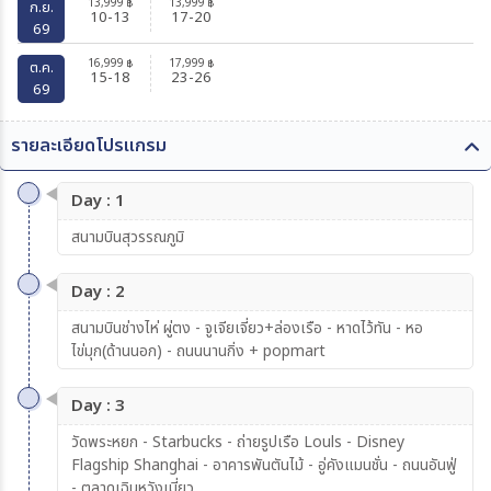
13,999
13,999
฿
฿
ก.ย.
10-13
17-20
69
16,999
17,999
฿
฿
ต.ค.
15-18
23-26
69
รายละเอียดโปรแกรม
Day : 1
สนามบินสุวรรณภูมิ
Day : 2
สนามบินช่างไห่ ผู่ตง - จูเจียเจี่ยว+ล่องเรือ - หาดไว้ทัน - หอ
ไข่มุก(ด้านนอก) - ถนนนานกิ่ง + popmart
Day : 3
วัดพระหยก - Starbucks - ถ่ายรูปเรือ Louls - Disney
Flagship Shanghai - อาคารพันตันไม้ - อู่คังแมนชั่น - ถนนอันฟู่
- ตลาดเฉินหวังเมี่ยว