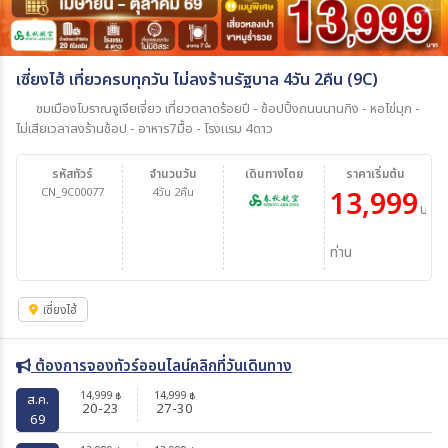
เซี่ยงไฮ้ เที่ยวครบทุกวัน ไม่ลงร้านรัฐบาล 4วัน 2คืน (9C)
ชมเมืองโบราณจูเจียเจี่ยว เที่ยวตลาดร้อยปี - ช้อปปิ้งถนนนานกิง - หอไข่มุก -
ไม่เสียเวลาลงร้านช้อป - อาหาร7มื้อ - โรงแรม 4ดาว
รหัสทัวร์
จำนวนวัน
เดินทางโดย
ราคาเริ่มต้น
CN_9C00077
4วัน 2คืน
13,999
บาท/
ท่าน
เซี่ยงไฮ้
ต้องการจองทัวร์ออนไลน์คลิกที่วันเดินทาง
14,999
14,999
฿
฿
ส.ค.
20-23
27-30
69