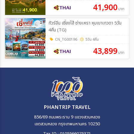
41,900
บาท
ทัวร์จีน เซี่ยงไฮ้ ซ่างเหรา หุบเขาเทวดา 5วัน
4คืน (TG)
CN_TG00196
5วัน 4คืน
43,899
บาท
PHANTRIP TRAVEL
856/69 ถนนพระราม 9 แขวงสวนหลวง
เขตสวนหลวง กรุงเทพมหานคร 10250
Tax ID : 0105566075371