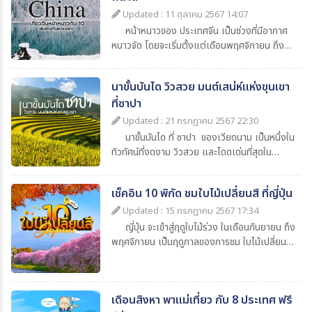
ลงตัว "พาสต้า" รับรองว่า การมา เที่ยวอียิปต์
Updated : 11 ตุลาคม 2567 14:07
ครั้งนี้ จะทำให้เพื่อนๆประทับใจไม่รู้ลืม
หน้าหนาวของ ประเทศจีน เป็นช่วงที่มีอากาศ
หนาวจัด โดยจะเริ่มตั้งแต่เดือนพฤศจิกายน ถึง
เดือนกุมภาพันธ์ ซึ่งระดับความหนาวเย็นจะแตก
ต่างกันไปในแต่ละภูมิภาคภาคเหนือ: เช่น ปักกิ่ง
นาขั้นบันได วิวสวย มนต์เสน่ห์แห่งขุนเขา
ฮาร์บิน มองโกเลียใน จะมีอากาศหนาวมาก หิมะ
ที่ซาปา
ตกหนัก อุณหภูมิอาจลดลงถึง -20 องศา หรือ
มากกว่านั้น โดยเฉพาะในเมืองฮาร์บินที่ขึ้นชื่อเรื่อง
Updated : 21 กรกฎาคม 2567 22:30
ความหนาว และมีงานเทศกาลน้ำแข็ง ที่ 1 ปี มีแค่
นาขั้นบันได ที่ ซาปา ของเวียดนาม เป็นหนึ่งใน
ครั้งเดียวเท่านั้นภาคกลาง: เช่น เซี่ยงไฮ้ และซีอาน
ทิวทัศน์ที่งดงาม วิวสวย และโดดเด่นที่สุดใน
อากาศจะไม่หนาวจัดเท่าภาคเหนือ หิมะตกน้อยกว่า
เวียดนาม เป็นพื้นที่ปลูกข้าว และพืชผลอื่นๆ ที่อยู่
แต่ยังสัมผัสได้ถึงความหนาวเย็น อุณหภูมิ
บนเขาสูงชัน เหนือระดับน้ำทะเลถึง 1,650 เมตร
ประมาณ 0 องศา ถึง 10 องศาภาคใต้: เช่น กว่าง
เช็คอิน 10 พิกัด ชมใบไม้เปลี่ยนสี ที่ญี่ปุ่น
ที่นี่ไม่เพียงแต่เป็นแหล่งการเกษตรที่สำคัญของ
โจว เซินเจิ้น อากาศจะเย็นลงในหน้าหนาว อุณหภูมิ
ชาวซาปา แต่ยังเป็นสถานที่ท่องเที่ยวที่น่าประทับใจ
Updated : 15 กรกฎาคม 2567 17:34
อยู่ที่ประมาณ 10 องศา ถึง 20 องศาตามพาสต้า
สำหรับนักท่องเที่ยว จนได้ชื่อว่า เป็นนาขั้นบันได ที่
ญี่ปุ่น จะเข้าสู่ฤดูใบไม้ร่วง ในเดือนกันยายน ถึง
ไป เที่ยวจีนหน้าหนาว ด้วยกันนะครับ
สวยที่สุดในโลก
พฤศจิกายน เป็นฤดูกาลของการชม ใบไม้เปลี่ยนสี
ที่ทุกคนรอคอย ใบไม้จะค่อยๆ เปลี่ยนสีจากสีเขียว
เป็นสีเหลือง และสีแดง ก่อนที่จะร่วงไปจนหมดต้น
ใบไม้เปลี่ยนสีญี่ปุ่น จะเริ่มเปลี่ยนสีจากทางภาค
เดือนสิงหา พาแม่เที่ยว กับ 8 ประเทศ ฟรี
เหนือของญี่ปุ่น ลงสู่ภาคใต้ของญี่ปุ่น อุณหภูมิใน