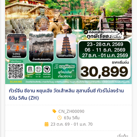
ทัวร์จีน ซีอาน หยุนเฉิง วัดเส้าหลิน สุสานจิ๋นซี ทัวร์ไม่ลงร้าน
6วัน 5คืน (ZH)
CN_ZH00090
6วัน 5คืน
23 ต.ค. 69 - 01 ม.ค. 70
เริ่มต้น