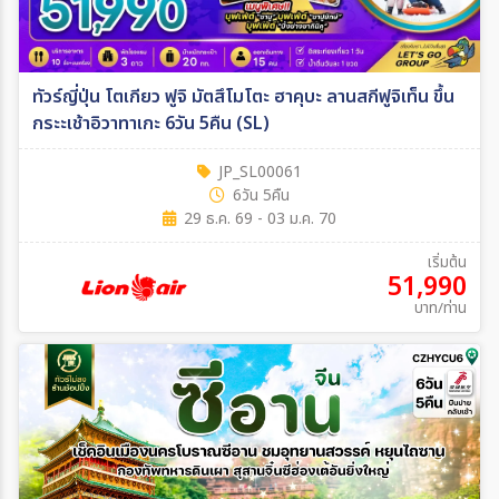
ทัวร์ญี่ปุ่น โตเกียว ฟูจิ มัตสึโมโตะ ฮาคุบะ ลานสกีฟูจิเท็น ขึ้น
กระะเช้าอิวาทาเกะ 6วัน 5คืน (SL)
JP_SL00061
6วัน 5คืน
29 ธ.ค. 69 - 03 ม.ค. 70
เริ่มต้น
51,990
บาท/ท่าน