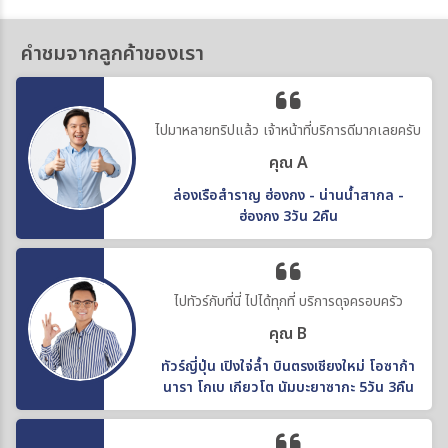
คำชมจากลูกค้าของเรา
ไปมาหลายทริปแล้ว เจ้าหน้าที่บริการดีมากเลยครับ
คุณ A
ล่องเรือสำราญ ฮ่องกง - น่านน้ำสากล -
ฮ่องกง 3วัน 2คืน
ไปทัวร์กับที่นี่ ไปได้ทุกที่ บริการดุจครอบครัว
คุณ B
ทัวร์ญี่ปุ่น เปิงใจ่ล้ำ บินตรงเชียงใหม่ โอซาก้า
นารา โกเบ เกียวโต นัมบะยาซากะ 5วัน 3คืน