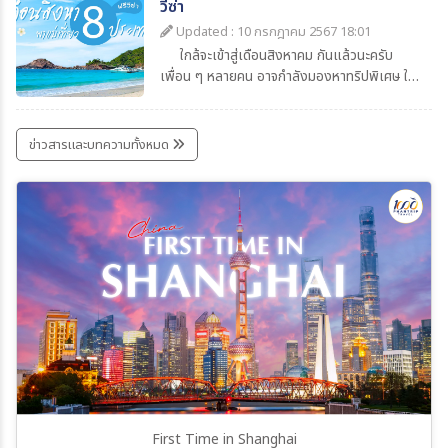
ช่วงนี้ เฉลี่ย 15-25 องศาเซลเซียส
วีซ่า
Updated : 10 กรกฎาคม 2567 18:01
ใกล้จะเข้าสู่เดือนสิงหาคม กันแล้วนะครับ
เพื่อน ๆ หลายคน อาจกำลังมองหาทริปพิเศษ ให้
กับคุณแม่ หรือคนในครอบครัว สำหรับ วันหยุด
พิเศษ ของเดือนสิงหาคม พาสต้า ขอแนะนำ 8
ประเทศ ฟรีวีซ่า ที่ไปเที่ยวแบบง่าย ๆ สบายๆ กัน
ข่าวสารและบทความทั้งหมด
ครับ
First Time in Shanghai