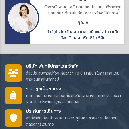
น้องพนักงานดูแลดีมากเลยค่ะ โปรแกรมก็ราคาถูก
แถมเที่ยวได้เกินคุ้มอีก โอกาสหน้าจะไปกับทาง
บริษัทอีกค่ะ
คุณ V
ทัวร์ยุโรปตะวันออก เยอรมนี เชค สโลวาเกีย
ฮังการี ออสเตรีย 8วัน 5คืน
บริษัท พันทริปทราเวล จำกัด
ด้วยประสบการณ์ท่องเที่ยวกว่า 10 ปี เรามั่นใจในการวางแผน
การเดินทางในทุกทริป
ราคาถูกเป็นกันเอง
เราคือศูนย์กลางการท่องเที่ยวทั้งในและต่างประเทศ รับรองว่า
ราคาต้องประทับใจคุณอย่างแน่นอน
ประกันการเดินทาง
สิ่งที่สำคัญที่สุดสำหรับคุณ เราจะดูแลคุณด้วยความปลอดภัย
ตลอดการเดินทาง