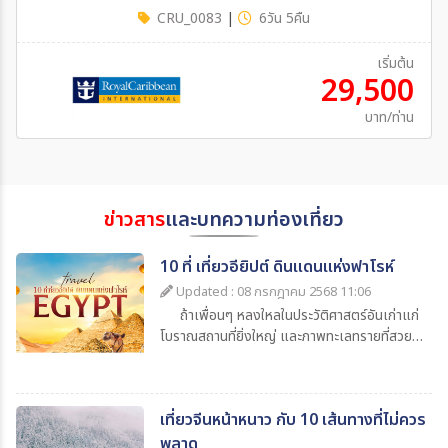
CRU_0083
|
6วัน 5คืน
เริ่มต้น
29,500
บาท/ท่าน
ข่าวสาร
และบทความท่องเที่ยว
10 ที่ เที่ยวอียิปต์ ดินแดนแห่งฟาโรห์
Updated : 08 กรกฎาคม 2568 11:06
ถ้าเพื่อนๆ หลงใหลในประวัติศาสตร์อันเก่าแก่
โบราณสถานที่ยิ่งใหญ่ และภาพทะเลทรายที่สวย
จนหยุดหายใจ อียิปต์ (Egypt) คือจุดหมายที่ควร
ไปเยือนสักครั้งในชีวิต เพราะที่นี่ไม่ได้มีดีแค่
“พีระมิด” แต่ยังเต็มไปด้วยโบราณสถาน โบราณ
เที่ยวจีนหน้าหนาว กับ 10 เส้นทางที่ไม่ควร
วัตถุที่น่าจดจำ เป็น ดินแดนแห่งฟาโรห์ ที่ผสานวิถี
ชีวิตระหว่างความเก่าแก่กับความทันสมัยได้อย่าง
พลาด