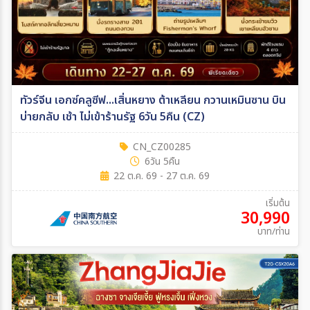
ทัวร์จีน เอกซ์คลูซีฟ...เสิ่นหยาง ต้าเหลียน กวานเหมินซาน บิน
บ่ายกลับ เช้า ไม่เข้าร้านรัฐ 6วัน 5คืน (CZ)
CN_CZ00285
6วัน 5คืน
22 ต.ค. 69 - 27 ต.ค. 69
เริ่มต้น
30,990
บาท/ท่าน