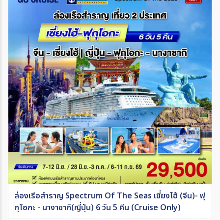
ล่องเรือสำราญ Spectrum Of The Seas เซี่ยงไฮ้ (จีน)- ฟุ
กุโอกะ - นางาซากิ(ญี่ปุ่น) 6 วัน 5 คืน (Cruise Only)