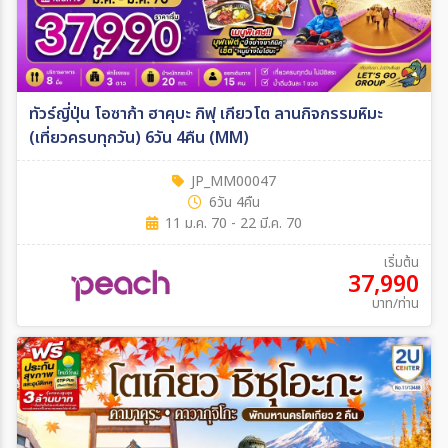
ทัวร์ญี่ปุ่น โอซาก้า ฮาคุบะ กิฟุ เกียวโต ลานกิจกรรมหิมะ
(เที่ยวครบทุกวัน) 6วัน 4คืน (MM)
JP_MM00047
6วัน 4คืน
11 ม.ค. 70 - 22 มี.ค. 70
เริ่มต้น
37,990
บาท/ท่าน