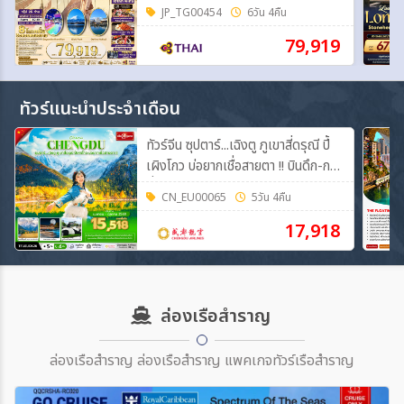
FUJI 6วัน 4คืน (TG)
JP_TG00454
6วัน 4คืน
79,919
ทัวร์แนะนำประจำเดือน
ทัวร์จีน ซุปตาร์...เฉิงตู ภูเขาสี่ดรุณี ปี้
เผิงโกว บ่อยากเชื่อสายตา !! บินดึก-กลับ
ค่ำ 5วัน 4คืน (EU)
CN_EU00065
5วัน 4คืน
17,918
ล่องเรือสำราญ
ล่องเรือสำราญ ล่องเรือสำราญ แพคเกจทัวร์เรือสำราญ