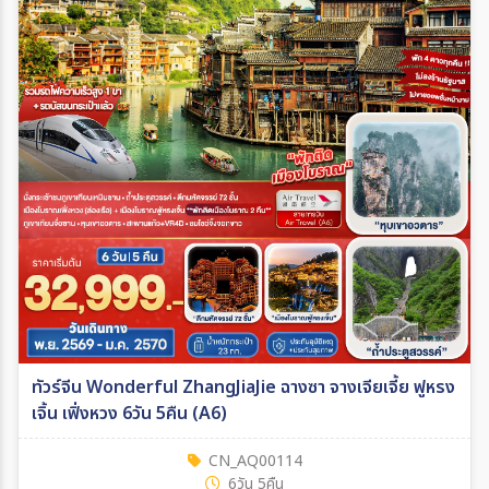
ทัวร์จีน Wonderful ZhangJiaJie ฉางซา จางเจียเจี้ย ฟูหรง
เจิ้น เฟิ่งหวง 6วัน 5คืน (A6)
CN_AQ00114
6วัน 5คืน