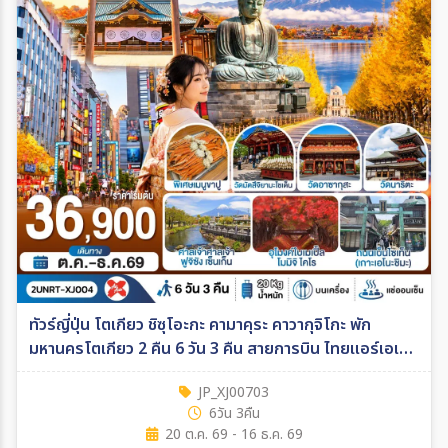
ทัวร์ญี่ปุ่น โตเกียว ชิซุโอะกะ คามาคุระ คาวากุจิโกะ พัก
มหานครโตเกียว 2 คืน 6 วัน 3 คืน สายการบิน ไทยแอร์เอเชีย
เอ็กซ์ 6วัน 3คืน (XJ)
JP_XJ00703
6วัน 3คืน
20 ต.ค. 69 - 16 ธ.ค. 69