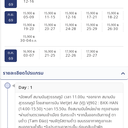
12-16
69
15,900
15,900
15,900
15,900
15,900
฿
฿
฿
฿
฿
ก.ย.
05-09
11-15
12-16
17-21
18-22
69
15,900
15,900
15,900
15,900
15,900
฿
฿
฿
฿
฿
19-23
23-27
24-28
25-29
26-30
15,900
฿
30-04
ต.ค.
16,900
16,900
17,900
17,900
฿
฿
฿
฿
ต.ค.
03-07
21-25
22-26
23-27
69
รายละเอียดโปรแกรม
Day : 1
•นัดพบที่ สนามบินสุวรรณภูมิ เวลา 11.00น. •ออกจาก สนามบิน
สุวรรณภูมิ โดยสายการบิน VietJet Air (VJ) VJ902 : BKK-HAN
(14.00-15.50) •เวลา 15.50น. ถึงสนามบินโหน่ยบ่าย กรุงฮานอย
•ผ่านด่านตรวจคนเข้าเมือง รับกระเป๋า •จากนั้นออกเดินทางสู่ ตา
มด๋าว (Tam Đảo) •ชมจัตุรัสตามด๋าว ชมบรรยากาศภูเขาและ
หมอกยามค่ำคืน •รับประทานอาหารเย็น ก่อนกลับเข้าพัก