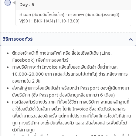
Day : 5
ฮานอย (สนามบินโหน่ยบ่าย) ∙ กรุงเทพฯ (สนามบินสุวรรณภูมิ)
VJ901 : BKK-HAN (11.10-13.00)
วิธีการจองทัวร์
ติดต่อเจ้าหน้าที่ ทางโทรศัพท์ หรือ สื่อโซเชียลมีเดีย (Line,
Facebook) เพื่อทำการจองทัวร์
ทางบริษัทฯจะทำ Invoice แจ้งเก็บยอดเงินมัดจำ ขั้นต่ำท่านละ
10,000-20,000 บาท (แต่ละโปรแกรมไม่เท่ากัน) ชำระหลังจากการ
จองภายใน 2 วัน
ส่งหลักฐานการโอนเงินมัดจำ พร้อมหน้า Passport ของผู้เดินทางมา
ยังบริษัทฯ (ซึ่ง Passport ต้องมีอายุเหลือมากกว่า 6 เดือน)
กรณีจองทัวร์ต่างประเทศ ที่ต้องใช้วีซ่า ทางบริษัทฯ จะแนบหลักฐานที่
จะใช้ขอยื่นวีซ่าในเส้นทางนั้นๆ ไปกับ Invoice ซึ่งจะนัดวันรับเอกสาร
เพื่อนำมาตรวจสอบอีกครั้ง แต่หากไปประเทศที่ต้องมีการโชว์ตัวที่สถาน
ทูต ทางบริษัทฯ จะเช็ควันเพื่อจองคิว และจะจัดส่งเอกสารเพื่อนัดโชว์
ตัวที่สถานทูต