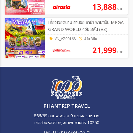
13,888
บาท
เที่ยวเวียดนาม ฮานอย ซาปา ฟานซิปัน MEGA
GRAND WORLD 4วัน 3คืน (VZ)
VN_VZ00168
4วัน 3คืน
21,999
บาท
PHANTRIP TRAVEL
856/69 ถนนพระราม 9 แขวงสวนหลวง
เขตสวนหลวง กรุงเทพมหานคร 10250
Tax ID : 0105566075371