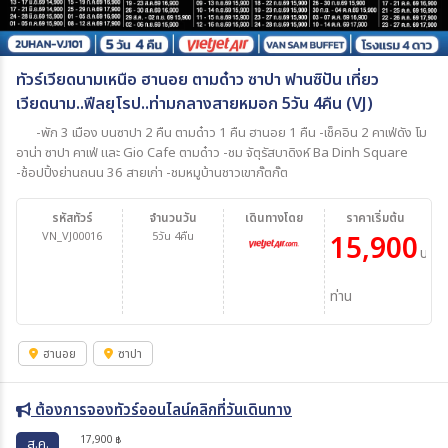
ทัวร์เวียดนามเหนือ ฮานอย ตามด๋าว ซาปา ฟานซิปัน เที่ยว
เวียดนาม..ฟีลยุโรป..ท่ามกลางสายหมอก 5วัน 4คืน (VJ)
-พัก 3 เมือง บนซาปา 2 คืน ตามด๋าว 1 คืน ฮานอย 1 คืน -เช็คอิน 2 คาเฟ่ดัง โม
อาน่า ซาปา คาเฟ่ และ Gio Cafe ตามด๋าว -ชม จัตุรัสบาดิงห์ Ba Dinh Square
-ช้อปปิ้งย่านถนน 36 สายเก่า -ชมหมูบ้านชาวเขากั๊ตกั๊ต
รหัสทัวร์
จำนวนวัน
เดินทางโดย
ราคาเริ่มต้น
VN_VJ00016
5วัน 4คืน
15,900
บาท/
ท่าน
ฮานอย
ซาปา
ต้องการจองทัวร์ออนไลน์คลิกที่วันเดินทาง
17,900
฿
ส.ค.