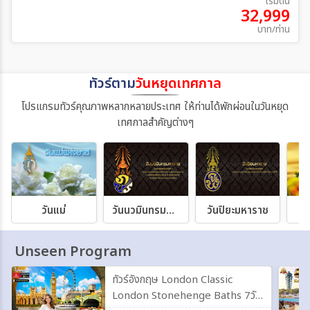
เริ่มต้น
32,999
บาท/ท่าน
ทัวร์ตาม
วันหยุดเทศกาล
โปรแกรมทัวร์คุณภาพหลากหลายประเทศ ให้ท่านได้พักผ่อนในวันหยุด
เทศกาลสำคัญต่างๆ
วันแม่
วันนวมินทรมหาราช
วันปิยะมหาราช
วั
Unseen Program
ทัวร์อังกฤษ London Classic
London Stonehenge Baths 7วัน