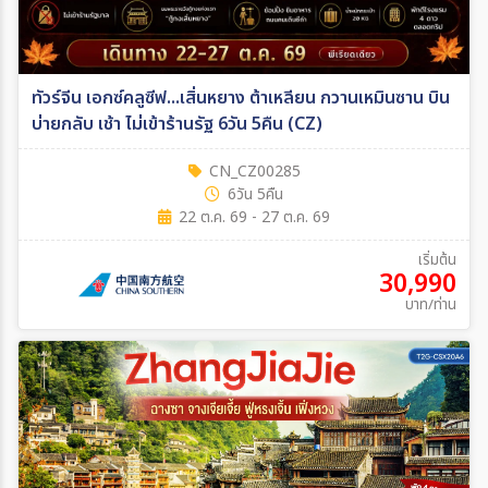
ทัวร์จีน เอกซ์คลูซีฟ...เสิ่นหยาง ต้าเหลียน กวานเหมินซาน บิน
บ่ายกลับ เช้า ไม่เข้าร้านรัฐ 6วัน 5คืน (CZ)
CN_CZ00285
6วัน 5คืน
22 ต.ค. 69 - 27 ต.ค. 69
เริ่มต้น
30,990
บาท/ท่าน