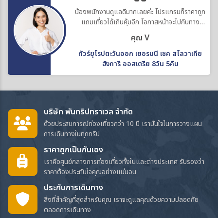
น้องพนักงานดูแลดีมากเลยค่ะ โปรแกรมก็ราคาถูก
แถมเที่ยวได้เกินคุ้มอีก โอกาสหน้าจะไปกับทาง
บริษัทอีกค่ะ
คุณ V
ทัวร์ยุโรปตะวันออก เยอรมนี เชค สโลวาเกีย
ฮังการี ออสเตรีย 8วัน 5คืน
บริษัท พันทริปทราเวล จำกัด
ด้วยประสบการณ์ท่องเที่ยวกว่า 10 ปี เรามั่นใจในการวางแผน
การเดินทางในทุกทริป
ราคาถูกเป็นกันเอง
เราคือศูนย์กลางการท่องเที่ยวทั้งในและต่างประเทศ รับรองว่า
ราคาต้องประทับใจคุณอย่างแน่นอน
ประกันการเดินทาง
สิ่งที่สำคัญที่สุดสำหรับคุณ เราจะดูแลคุณด้วยความปลอดภัย
ตลอดการเดินทาง