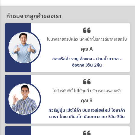
คำชมจากลูกค้าของเรา
ไปมาหลายทริปแล้ว เจ้าหน้าที่บริการดีมากเลยครับ
คุณ A
ล่องเรือสำราญ ฮ่องกง - น่านน้ำสากล -
ฮ่องกง 3วัน 2คืน
ไปทัวร์กับที่นี่ ไปได้ทุกที่ บริการดุจครอบครัว
คุณ B
ทัวร์ญี่ปุ่น เปิงใจ่ล้ำ บินตรงเชียงใหม่ โอซาก้า
นารา โกเบ เกียวโต นัมบะยาซากะ 5วัน 3คืน