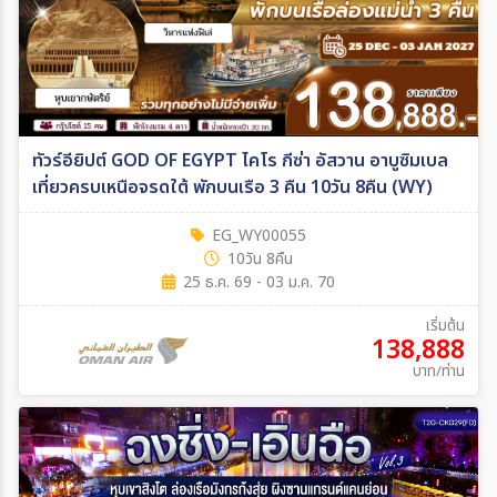
ทัวร์อียิปต์ GOD OF EGYPT ไคโร กีซ่า อัสวาน อาบูซิมเบล
เที่ยวครบเหนือจรดใต้ พักบนเรือ 3 คืน 10วัน 8คืน (WY)
EG_WY00055
10วัน 8คืน
25 ธ.ค. 69 - 03 ม.ค. 70
เริ่มต้น
138,888
บาท/ท่าน