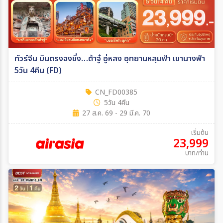
ทัวร์จีน บินตรงฉงชิ่ง…ต้าจู๋ อู่หลง อุทยานหลุมฟ้า เขานางฟ้า
5วัน 4คืน (FD)
CN_FD00385
5วัน 4คืน
27 ส.ค. 69 - 29 มี.ค. 70
เริ่มต้น
23,999
บาท/ท่าน