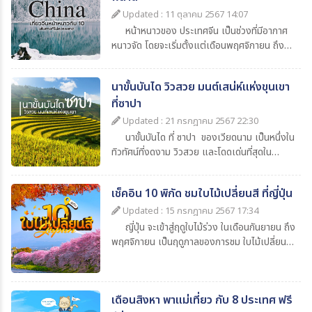
ลงตัว "พาสต้า" รับรองว่า การมา เที่ยวอียิปต์
Updated : 11 ตุลาคม 2567 14:07
ครั้งนี้ จะทำให้เพื่อนๆประทับใจไม่รู้ลืม
หน้าหนาวของ ประเทศจีน เป็นช่วงที่มีอากาศ
หนาวจัด โดยจะเริ่มตั้งแต่เดือนพฤศจิกายน ถึง
เดือนกุมภาพันธ์ ซึ่งระดับความหนาวเย็นจะแตก
ต่างกันไปในแต่ละภูมิภาคภาคเหนือ: เช่น ปักกิ่ง
นาขั้นบันได วิวสวย มนต์เสน่ห์แห่งขุนเขา
ฮาร์บิน มองโกเลียใน จะมีอากาศหนาวมาก หิมะ
ที่ซาปา
ตกหนัก อุณหภูมิอาจลดลงถึง -20 องศา หรือ
มากกว่านั้น โดยเฉพาะในเมืองฮาร์บินที่ขึ้นชื่อเรื่อง
Updated : 21 กรกฎาคม 2567 22:30
ความหนาว และมีงานเทศกาลน้ำแข็ง ที่ 1 ปี มีแค่
นาขั้นบันได ที่ ซาปา ของเวียดนาม เป็นหนึ่งใน
ครั้งเดียวเท่านั้นภาคกลาง: เช่น เซี่ยงไฮ้ และซีอาน
ทิวทัศน์ที่งดงาม วิวสวย และโดดเด่นที่สุดใน
อากาศจะไม่หนาวจัดเท่าภาคเหนือ หิมะตกน้อยกว่า
เวียดนาม เป็นพื้นที่ปลูกข้าว และพืชผลอื่นๆ ที่อยู่
แต่ยังสัมผัสได้ถึงความหนาวเย็น อุณหภูมิ
บนเขาสูงชัน เหนือระดับน้ำทะเลถึง 1,650 เมตร
ประมาณ 0 องศา ถึง 10 องศาภาคใต้: เช่น กว่าง
เช็คอิน 10 พิกัด ชมใบไม้เปลี่ยนสี ที่ญี่ปุ่น
ที่นี่ไม่เพียงแต่เป็นแหล่งการเกษตรที่สำคัญของ
โจว เซินเจิ้น อากาศจะเย็นลงในหน้าหนาว อุณหภูมิ
ชาวซาปา แต่ยังเป็นสถานที่ท่องเที่ยวที่น่าประทับใจ
Updated : 15 กรกฎาคม 2567 17:34
อยู่ที่ประมาณ 10 องศา ถึง 20 องศาตามพาสต้า
สำหรับนักท่องเที่ยว จนได้ชื่อว่า เป็นนาขั้นบันได ที่
ญี่ปุ่น จะเข้าสู่ฤดูใบไม้ร่วง ในเดือนกันยายน ถึง
ไป เที่ยวจีนหน้าหนาว ด้วยกันนะครับ
สวยที่สุดในโลก
พฤศจิกายน เป็นฤดูกาลของการชม ใบไม้เปลี่ยนสี
ที่ทุกคนรอคอย ใบไม้จะค่อยๆ เปลี่ยนสีจากสีเขียว
เป็นสีเหลือง และสีแดง ก่อนที่จะร่วงไปจนหมดต้น
ใบไม้เปลี่ยนสีญี่ปุ่น จะเริ่มเปลี่ยนสีจากทางภาค
เดือนสิงหา พาแม่เที่ยว กับ 8 ประเทศ ฟรี
เหนือของญี่ปุ่น ลงสู่ภาคใต้ของญี่ปุ่น อุณหภูมิใน