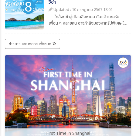
ช่วงนี้ เฉลี่ย 15-25 องศาเซลเซียส
วีซ่า
Updated : 10 กรกฎาคม 2567 18:01
ใกล้จะเข้าสู่เดือนสิงหาคม กันแล้วนะครับ
เพื่อน ๆ หลายคน อาจกำลังมองหาทริปพิเศษ ให้
กับคุณแม่ หรือคนในครอบครัว สำหรับ วันหยุด
พิเศษ ของเดือนสิงหาคม พาสต้า ขอแนะนำ 8
ประเทศ ฟรีวีซ่า ที่ไปเที่ยวแบบง่าย ๆ สบายๆ กัน
ข่าวสารและบทความทั้งหมด
ครับ
First Time in Shanghai