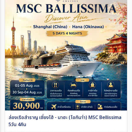
ล่องเรือสำราญ เซี่ยงไฮ้ - นาฮะ (โอกินา่า) MSC Bellissima
5วัน 4คืน