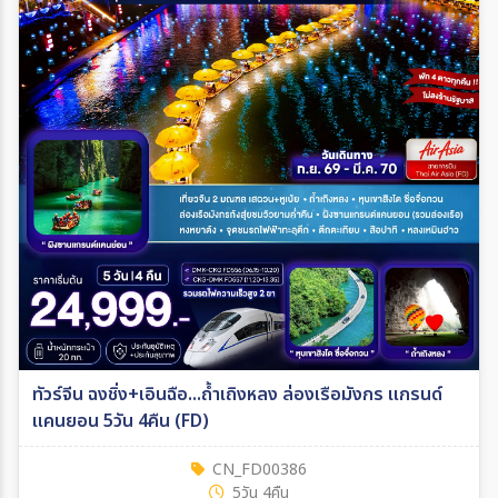
ทัวร์จีน ฉงชิ่ง+เอินฉือ...ถ้ำเถิงหลง ล่องเรือมังกร แกรนด์
แคนยอน 5วัน 4คืน (FD)
CN_FD00386
5วัน 4คืน