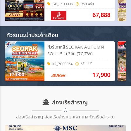
4คืน (EK)
GB_EK00006
7วัน 4คืน
67,888
ทัวร์แนะนำประจำเดือน
ทัวร์เกาหลี SEORAK AUTUMN
SOUL 5วัน 3คืน (7C,TW)
KR_7C00064
5วัน 3คืน
17,900
ล่องเรือสำราญ
ล่องเรือสำราญ ล่องเรือสำราญ แพคเกจทัวร์เรือสำราญ