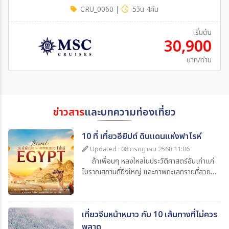
CRU_0060
|
5วัน 4คืน
เริ่มต้น
30,900
บาท/ท่าน
ข่าวสาร
และบทความท่องเที่ยว
10 ที่ เที่ยวอียิปต์ ดินแดนแห่งฟาโรห์
Updated : 08 กรกฎาคม 2568 11:06
ถ้าเพื่อนๆ หลงใหลในประวัติศาสตร์อันเก่าแก่
โบราณสถานที่ยิ่งใหญ่ และภาพทะเลทรายที่สวย
จนหยุดหายใจ อียิปต์ (Egypt) คือจุดหมายที่ควร
ไปเยือนสักครั้งในชีวิต เพราะที่นี่ไม่ได้มีดีแค่
“พีระมิด” แต่ยังเต็มไปด้วยโบราณสถาน โบราณ
เที่ยวจีนหน้าหนาว กับ 10 เส้นทางที่ไม่ควร
วัตถุที่น่าจดจำ เป็น ดินแดนแห่งฟาโรห์ ที่ผสานวิถี
ชีวิตระหว่างความเก่าแก่กับความทันสมัยได้อย่าง
พลาด