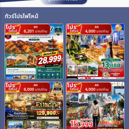
เมือง
ทัวร์โปรไฟไหม้
ลด
ลด
สายการบิน
6,201
4,000
บาท/ท่าน
บาท/ท่าน
ตั้งแต่วันที่
ถึงวันที่
ลด
ลด
6,000
4,000
บาท/ท่าน
บาท/ท่าน
เฉพาะเดือน
เฉพาะเทศกาล