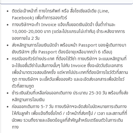
ติดต่อเจ้าหน้าที่ ทางโทรศัพท์ หรือ สื่อโซเชียลมีเดีย (Line,
Facebook) เพื่อทำการจองทัวร์
ทางบริษัทฯจะทำ Invoice แจ้งเก็บยอดเงินมัดจำ ขั้นต่ำท่านละ
10,000-20,000 บาท (แต่ละโปรแกรมไม่เท่ากัน) ชำระหลังจากการ
จองภายใน 2 วัน
ส่งหลักฐานการโอนเงินมัดจำ พร้อมหน้า Passport ของผู้เดินทางมา
ยังบริษัทฯ (ซึ่ง Passport ต้องมีอายุเหลือมากกว่า 6 เดือน)
กรณีจองทัวร์ต่างประเทศ ที่ต้องใช้วีซ่า ทางบริษัทฯ จะแนบหลักฐานที่
จะใช้ขอยื่นวีซ่าในเส้นทางนั้นๆ ไปกับ Invoice ซึ่งจะนัดวันรับเอกสาร
เพื่อนำมาตรวจสอบอีกครั้ง แต่หากไปประเทศที่ต้องมีการโชว์ตัวที่สถาน
ทูต ทางบริษัทฯ จะเช็ควันเพื่อจองคิว และจะจัดส่งเอกสารเพื่อนัดโชว์
ตัวที่สถานทูต
ชำระเงินส่วนที่เหลือก่อนออกเดินทาง ประมาณ 25-30 วัน พร้อมทั้งส่ง
หลักฐานการโอนเงิน
ก่อนออกเดินทาง 5-7 วัน ทางบริษัทฯจะจัดส่งใบนัดหมายการเดินทาง
ให้กับลูกค้า เพื่อแจ้งถึงชื่อไกด์ / เจ้าหน้าที่ส่งกรุ๊ป / เวลา และสถานที่ที่
นัดพบ รวมถึงรายละเอียดข้อมูลที่สำคัญสำหรับเตรียมตัวในการเดิน
ทาง