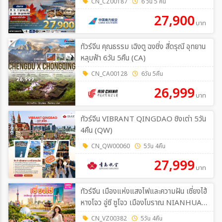
CN_CZ00187
6 วัน 5 คืน
27,900
บาท
ทัวร์จีน คุณธรรม เฉิงตู ฉงชิ่ง สี่ดรุณี อุทยาน
หลุมฟ้า 6วัน 5คืน (CA)
CN_CA00128
6วัน 5คืน
26,999
บาท
ทัวร์จีน VIBRANT QINGDAO ชิงเต่า 5วัน
4คืน (QW)
CN_QW00060
5วัน 4คืน
27,999
บาท
ทัวร์จีน เมืองแห่งแสงไฟและความฝัน เซี่ยงไฮ้
หางโจว อู่ซี ซูโจว เมืองโบราณ NIANHUA
WAN 5วัน 4คืน (VZ)
CN_VZ00382
5วัน 4คืน