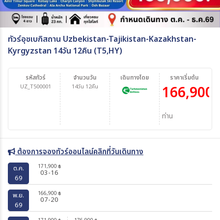
ทัวร์อุซเบกิสถาน Uzbekistan-Tajikistan-Kazakhstan-
Kyrgyzstan 14วัน 12คืน (T5,HY)
รหัสทัวร์
จำนวนวัน
เดินทางโดย
ราคาเริ่มต้น
UZ_T500001
14วัน 12คืน
166,900
บ
ท่าน
ต้องการจองทัวร์ออนไลน์คลิกที่วันเดินทาง
171,900
฿
ต.ค.
03-16
69
166,900
฿
พ.ย.
07-20
69