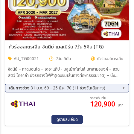
ทัวร์ออสเตรเลีย-ซิดนีย์-เมลเบิร์น 7วัน 5คืน (TG)
AU_TG00021
7วัน 5คืน
ทัวร์ออสเตรเลีย
ซิดนีย์ – หาดบอนได – เดอะแก๊ป - บลูเม้าท์เท่นส์ เขาสามอนงค์ – สวน
สัตว์ โคอาล่า นั่งรถรางไฟฟ้า(เดินชมเส้นทางศึกษาธรรมชาติ) – นั่ง
กระเช้าชมวิว ขึ้นชมซิดนีย์ ทาวเวอร์อาย – ล่องเรือสำราญชมอ่าวซิดนีย์
ศูนย์ศึกษาพันธุ์สัตว์ฮิลส์วิว แซงชัวรี – เมลเบิร์น – นั่งรถไฟจักรไอน้ำ
เดินทางช่วง
31 ม.ค. 69 - 25 มี.ค. 70 (11 ช่วงวันเดินทาง)
โบราณ – เกาะฟิลลิป – ชมนกเพนกวิน ชมเมือง – สวนฟิตซ์รอย –
11 ส.ค. 69 - 17 ส.ค. 69
04 ก.ย. 69 - 10 ก.ย. 69
ราคาเริ่มต้น
กระท่อมกัปตันคุ๊ก – ช้อปปิ้ง
120,900
18 ก.ย. 69 - 24 ก.ย. 69
04 ต.ค. 69 - 10 ต.ค. 69
บาท
16 ต.ค. 69 - 22 ต.ค. 69
20 พ.ย. 69 - 26 พ.ย. 69
03 ธ.ค. 69 - 02 ธ.ค. 69
01 ม.ค. 70 - 07 ม.ค. 70
ดูรายละเอียด
30 ม.ค. 70 - 05 ก.พ. 70
26 ก.พ. 70 - 04 มี.ค. 70
19 มี.ค. 70 - 25 มี.ค. 70