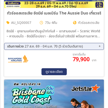
ทัวร์ออสเตรเลีย ซิดนีย์ เมลเบิร์น The Aussie Duo เที่ยว
AU_SQ00007
7วัน 4คืน
ทัวร์ออสเตรเลีย
ซิดนีย์ - อุทยานแห่งชาติบลูเม้าท์เท่นส์ – เขาสามอนงค์ – Scenic World
– หาดบอนได - ซิดนีย์โอเปอรา - ล่องเรือในอ่าวซิดนีย์ พร้อมทานอาหาร
กลางวันบนเรือ - สวนสัตว์ทารองก้า - ตึกควีนวิคตอเรีย พิเศษ!! อาหาร
ไทย – บินภายในสู่นครเมลเบิร์น – เกาะฟิลลิป - พิเศษอาหารเย็น เมนูกุ้ง
เดินทางช่วง
27 ส.ค. 69 - 04 ม.ค. 70 (5 ช่วงวันเดินทาง)
ล้อบสเตอร์ พร้อมไวน์ชั้นเยี่ยม - อิสระให้ท่านได้เที่ยวนครเมลเบิร์นเต็มวัน
27 ส.ค. 69 - 02 ก.ย. 69
22 ต.ค. 69 - 28 ต.ค. 69
ราคาเริ่มต้น
– รถไฟจักรไอน้ำโบราณ – ชมนครเมลเบิร์น - ช้อปปิ้งใจกลางเมืองเมล
79,900
05 พ.ย. 69 - 11 พ.ย. 69
04 ธ.ค. 69 - 10 ธ.ค. 69
บาท
เบิร์น
29 ธ.ค. 69 - 04 ม.ค. 70
ดูรายละเอียด