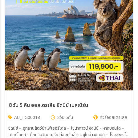
8 วัน 5 คืน ออสเตรเลีย ซิดนีย์ เมลเบิร์น
AU_TG00018
8วัน 5คืน
ทัวร์ออสเตรเลีย
ซิดนีย์ – อุทยานสัตว์ป่าเฟเธอร์เดล – ไชน่าทาวน์ ซิดนีย์ - หาดบอนได –
เดอะร็อคส์ - ตึกควีนวิคตอเรีย ล่องเรือสำราญในอ่าวซิดนีย์ – โรงละครโอ