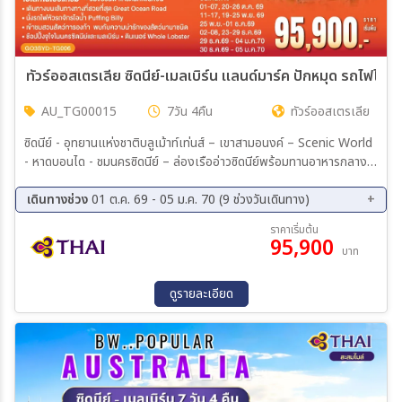
ทัวร์ออสเตรเลีย ซิดนีย์-เมลเบิร์น แลนด์มาร์ค ปักหมุด รถไฟไอน้
AU_TG00015
7วัน 4คืน
ทัวร์ออสเตรเลีย
ซิดนีย์ - อุทยานแห่งชาติบลูเม้าท์เท่นส์ – เขาสามอนงค์ – Scenic World
- หาดบอนได - ชมนครซิดนีย์ – ล่องเรืออ่าวซิดนีย์พร้อมทานอาหารกลาง
วันบนเรือ - เข้าชมสวนสัตว์ทารองก้า - ช้อปปิ้งตึก Queen Victoria
Building พิเศษ!! อาหารไทย – บินภายในสู่นครเมลเบิร์น – เกาะฟิลลิป
เดินทางช่วง
01 ต.ค. 69 - 05 ม.ค. 70 (9 ช่วงวันเดินทาง)
พิเศษอาหารค่ำ เมนูกุ้งล้อบสเตอร์ พร้อมไวน์ชั้นเยี่ยม - เกรทโอเชี่ยนโร้ด -
01 ต.ค. 69 - 07 ต.ค. 69
20 ต.ค. 69 - 26 ต.ค. 69
ราคาเริ่มต้น
เมลเบิร์น – รถไฟจักรไอน้ำโบราณ – ชมนครเมลเบิร์น - ช้อปปิ้ง
95,900
11 พ.ย. 69 - 17 พ.ย. 69
19 พ.ย. 69 - 25 พ.ย. 69
บาท
25 พ.ย. 69 - 01 ธ.ค. 69
02 ธ.ค. 69 - 08 ธ.ค. 69
23 ธ.ค. 69 - 29 ธ.ค. 69
29 ธ.ค. 69 - 04 ม.ค. 70
ดูรายละเอียด
30 ธ.ค. 69 - 05 ม.ค. 70