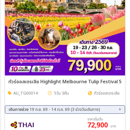
สายการบิน
ตั้งแต่วันที่
ถึงวันที่
เฉพาะเดือน
ทัวร์ออสเตรเลีย Highlight
AU_TG00014
5วัน 3คืน
ทัวร์ออสเตรเลีย
เฉพาะเทศกาล
เดินทางช่วง
19 ก.ย. 69 - 14 ต.ค. 69 (3 ช่วงวันเดินทาง)
09 ก.ย. 69 - 23 ก.ย. 69
26 ก.ย. 69 - 30 ก.ย. 69
ราคาเริ่มต้น
ระหว่าง
72,900
10 ต.ค. 69 - 14 ต.ค. 69
บาท