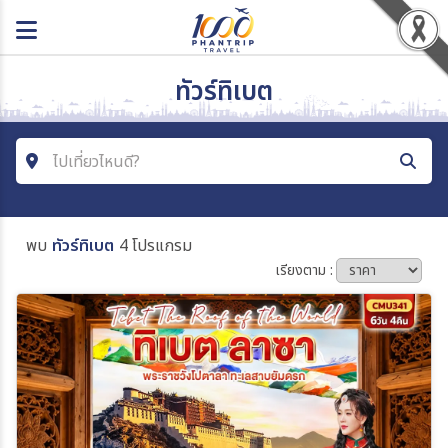
ทัวร์ทิเบต
ไปเที่ยวไหนดี?
ค้นหาโปรแกรมทัวร์
พบ
ทัวร์ทิเบต
4 โปรแกรม
คำค้นหา
เรียงตาม :
ประเทศ
เมือง