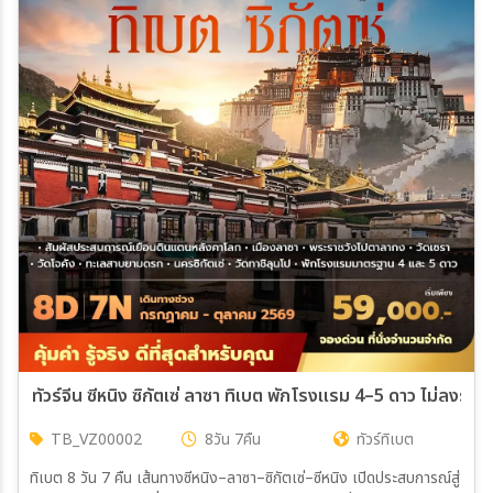
ทัวร์จีน ซีหนิง ซิกัตเซ่ ลาซา ทิเบต พักโรงแรม 4–5 ดาว ไม่ลงร้าน
TB_VZ00002
8วัน 7คืน
ทัวร์ทิเบต
ทิเบต 8 วัน 7 คืน เส้นทางซีหนิง–ลาซา–ซิกัตเซ่–ซีหนิง เปิดประสบการณ์สู่