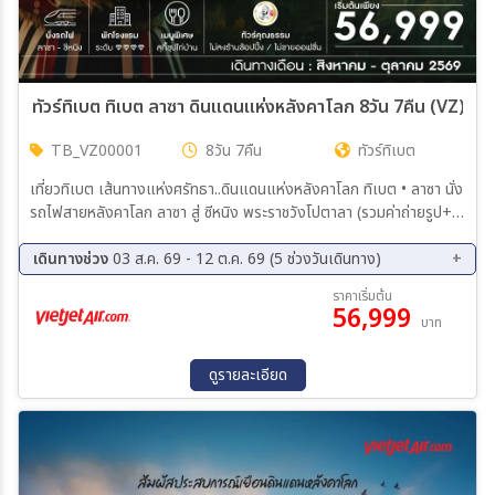
ทัวร์ทิเบต ทิเบต ลาซา ดินแดนแห่งหลังคาโลก 8วัน 7คืน (VZ)
TB_VZ00001
8วัน 7คืน
ทัวร์ทิเบต
เที่ยวทิเบต เส้นทางแห่งศรัทธา..ดินแดนแห่งหลังคาโลก ทิเบต • ลาซา นั่ง
รถไฟสายหลังคาโลก ลาซา สู่ ซีหนิง พระราชวังโปตาลา (รวมค่าถ่ายรูป+ใส่
ชุดพื้นเมืองทิเบต) ต่างหูสีน้ำเงิน..ของพระแม่แห่งสรวงสวรรค์ “ ทะเล
สาบยัมดรก” ตำหนักนอร์บุหลินฆา (รวมรถกอล์ฟ) ทะเลสาบเกลือฉาข่า
เดินทางช่วง
03 ส.ค. 69 - 12 ต.ค. 69 (5 ช่วงวันเดินทาง)
กระจกแห่งท้องฟ้า พิเศษ FREE ค่าบริการ VISA จีน เเละทิเบต
10 ส.ค. 69 - 17 ส.ค. 69
17 ส.ค. 69 - 24 ส.ค. 69
ราคาเริ่มต้น
56,999
24 ส.ค. 69 - 31 ส.ค. 69
31 ส.ค. 69 - 07 ก.ย. 69
บาท
05 ต.ค. 69 - 12 ต.ค. 69
ดูรายละเอียด