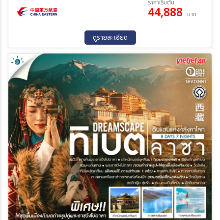
ราคาเริ่มต้น
44,888
บาท
ค้นหา
ดูรายละเอียด