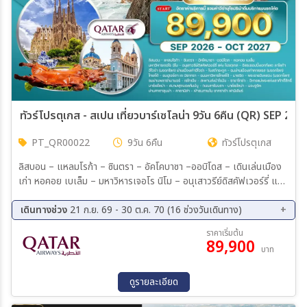
ทัวร์โปรตุเกส - สเปน เที่ยวบาร์เซโลน่า 9วัน 6คืน (QR) SEP 26
PT_QR00022
9วัน 6คืน
ทัวร์โปรตุเกส
ลิสบอน – แหลมโรก้า – ซินตรา – อัคโคบาซา –ออบิโดส – เดินเล่นเมือง
เก่า หอคอย เบเล็ม – มหาวิหารเจอโร นิโม – อนุเสาวรีย์ดิสคัฟเวอร์รี่ แห่ง
โปรตุเกส อีโวร่า (มรดกโลก) ย่านเมืองเก่าอีโวร่า – โบสถ์กระดูก – คาเซ
เรส (สเปน) คาเซเรส – ชมย่านเมืองเก่าคาเซเรส (มรดกโลก) มาดริด –
เดินทางช่วง
21 ก.ย. 69 - 30 ต.ค. 70 (16 ช่วงวันเดินทาง)
พระราชวังหลวง (มรดกโลก) – ชมเมืองหลวง ซาราโกซ่า – วิหารแม่พระ
21 ก.ย. 69 - 29 ก.ย. 69
02 ต.ค. 69 - 10 ต.ค. 69
ราคาเริ่มต้น
แห่งเสาศักดิ์สิทธิ์ – บาร์เซโลน่า สนามฟุตบอลคัมป์นู – ถนนลารัมบรา บาร์
89,900
12 ต.ค. 69 - 20 ต.ค. 69
19 ต.ค. 69 - 27 ต.ค. 69
บาท
เซโลน่า – มองจูอิค – ย่านคาตาลุนย่า – คาซามิล่า โทเลโด้ – ชมปูเอร์ตา
07 พ.ย. 69 - 15 พ.ย. 69
05 ธ.ค. 69 - 13 ธ.ค. 69
เด บิซากรา – ชมมหาวิหารโทเลโด้ – มาดริด ชมย่านพลาซ่ามายอร์ – ทาน
23 ม.ค. 70 - 31 ม.ค. 70
13 ก.พ. 70 - 21 ก.พ. 70
มื้อค่ำพร้อมชมระบำฟลามิงโก้ มาดริด – เซโกเบีย – สะพานส่งน้ำโรมัน –
ดูรายละเอียด
13 มี.ค. 70 - 21 มี.ค. 70
20 มี.ค. 70 - 28 มี.ค. 70
ซาราโกซ่า เข้าชมภายใน ซากราด้า ฟามิเลียร์ – อิสระชอปปิ้งเอาท์เลต ลา
09 เม.ย. 70 - 17 เม.ย. 70
12 เม.ย. 70 - 20 เม.ย. 70