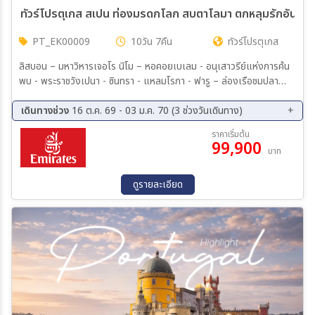
ทัวร์โปรตุเกส สเปน ท่องมรดกโลก สบตาโลมา ตกหลุมรักอันดาลูเช
PT_EK00009
10วัน 7คืน
ทัวร์โปรตุเกส
ลิสบอน – มหาวิหารเจอโร นิโม – หอคอยเบเลม - อนุเสาวรีย์แห่งการค้น
พบ - พระราชวังเปนา - ซินทรา - แหลมโรกา - ฟารู – ล่องเรือชมปลา
โลมา - เซบิยา - พลาซา เดเอสปาญา – มหาวิหารแห่งเมือง - คอร์โดบา –
สะพานโรมันโบราณ - ป้อมปราการกษัตริย์คริสเตียน - มาดริด – ช้อปปิ้ง
เดินทางช่วง
16 ต.ค. 69 - 03 ม.ค. 70 (3 ช่วงวันเดินทาง)
ห้างเอล คอร์เต – โทเลโด – มหาวิหารแห่งโทเลโด – พระราชวังหลวง –
16 ต.ค. 69 - 25 ต.ค. 69
28 พ.ย. 69 - 07 ธ.ค. 69
ราคาเริ่มต้น
พลาซ่ามายอร์ – ระบำฟลามิงโก พิเศษ!! เมนูข้าวผัดสเปน – เซอโกเบีย -
99,900
25 ธ.ค. 69 - 03 ม.ค. 70
บาท
รางส่งน้ำโรมันโบราณ – ซาราโกซา พิเศษ!! เมนูหมูหันสเปน - จัตุรัสพลาซา
เดล พิลาร์ – มหาวิหารแม่พระแห่งเสาศักด์สิทธิ์ - มอนต์เซอร์รัต - ขึ้น
กระเช้าไฟฟ้าสู่ อารามมอนต์เซอร์รัต - La Roca Village Outlet - บาร์
ดูรายละเอียด
เซโลน่า - โบสถ์ซากราดา แฟมิเลีย - สวนปาร์ค กูเอล – คาซา มิลา – คาซ่า
บัตโล่ - เนินเขา Montjuic - สนามคัมป์นู – ถนน ลา รัมบลาส