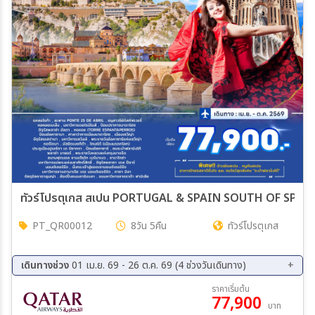
สายการบิน
ตั้งแต่วันที่
ถึงวันที่
เฉพาะเดือน
ทัวร์โปรตุเกส สเปน PORTUGAL & SPAIN SOUTH OF SPAIN 
PT_QR00012
8วัน 5คืน
ทัวร์โปรตุเกส
เฉพาะเทศกาล
เดินทางช่วง
01 เม.ย. 69 - 26 ต.ค. 69 (4 ช่วงวันเดินทาง)
08 ส.ค. 69 - 15 ส.ค. 69
21 ก.ย. 69 - 28 ก.ย. 69
ราคาเริ่มต้น
ระหว่าง
77,900
13 ต.ค. 69 - 20 ต.ค. 69
19 ต.ค. 69 - 26 ต.ค. 69
บาท