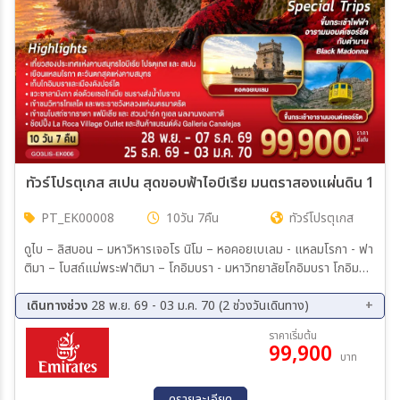
ทัวร์โปรตุเกส สเปน สุดขอบฟ้าไอบีเรีย มนตราสองแผ่นดิน 10วัน
PT_EK00008
10วัน 7คืน
ทัวร์โปรตุเกส
ดูไบ – ลิสบอน – มหาวิหารเจอโร นิโม – หอคอยเบเลม - แหลมโรกา - ฟา
ติมา – โบสถ์แม่พระฟาติมา – โกอิมบรา - มหาวิทยาลัยโกอิมบรา โกอิม
บรา – ปอร์โต้ – ซาลามังกา – เซอโกเบีย – รางส่งน้ำโรมัน – กรุงมาดริด
– พลาซ่า มายอร์ - ช้อปปิ้ง Galleria Canalejas พิเศษ! เมนูหมันสเปน
เดินทางช่วง
28 พ.ย. 69 - 03 ม.ค. 70 (2 ช่วงวันเดินทาง)
มาดริด – โทเลโด – มหาวิหารแห่งโทเลโด – พระราชวังหลวง – ระบำฟลา
28 พ.ย. 69 - 07 ธ.ค. 69
25 ธ.ค. 69 - 03 ม.ค. 70
ราคาเริ่มต้น
มิงโก – วาเลนเซีย - มหาวิหารซานตามาเรียแห่งวาเลนเซีย - มอนต์เซอร์
99,900
บาท
รัต - ขึ้นกระเช้าไฟฟ้าสู่ อารามมอนต์เซอร์รัต - La Roca Village Outlet
- บาร์เซโลน่า - โบสถ์ซากราดา แฟมิเลีย - สวนปาร์ค กูเอล – คาซา มิลา -
คาซ่า บัตโล่ - มอนต์จูอิค - ถนน ลา รัมบลาส – สนามคัมป์นู - สนามบินบาร์
ดูรายละเอียด