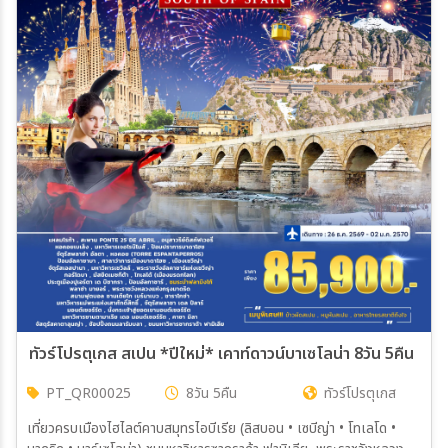
ทัวร์โปรตุเกส สเปน *ปีใหม่* เคาท์ดาวน์บาเซโลน่า 8วัน 5คืน (QR
PT_QR00025
8วัน 5คืน
ทัวร์โปรตุเกส
เที่ยวครบเมืองไฮไลต์คาบสมุทรไอบีเรีย (ลิสบอน • เซบีญ่า • โทเลโด •