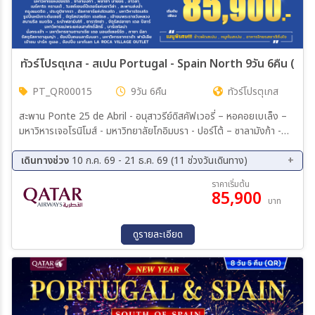
ทัวร์โปรตุเกส - สเปน Portugal - Spain North 9วัน 6คืน (QR)
PT_QR00015
9วัน 6คืน
ทัวร์โปรตุเกส
สะพาน Ponte 25 de Abril - อนุสาวรีย์ดิสคัฟเวอรี่ – หอคอยเบเล็ง –
มหาวิหารเจอโรนิโมส์ - มหาวิทยาลัยโกอิมบรา - ปอร์โต้ – ซาลามังก้า -
พลาซ่า มายอร์ กรุงแมดริด - โตเลโด - ประตูบิซากรา - อัลคาซาร์แห่งโต
เดินทางช่วง
10 ก.ค. 69 - 21 ธ.ค. 69 (11 ช่วงวันเดินทาง)
เลโด เข้าชมพระราชวังหลวง - สนามรีล แมดริด - ระบำฟลามิงโก้
10 ส.ค. 69 - 18 ส.ค. 69
21 ก.ย. 69 - 29 ก.ย. 69
ราคาเริ่มต้น
85,900
05 ต.ค. 69 - 13 ต.ค. 69
19 ต.ค. 69 - 27 ต.ค. 69
บาท
19 พ.ย. 69 - 27 พ.ย. 69
03 ธ.ค. 69 - 11 ธ.ค. 69
21 ธ.ค. 69 - 29 ธ.ค. 69
23 ม.ค. 70 - 31 ม.ค. 70
ดูรายละเอียด
20 ก.พ. 70 - 28 ก.พ. 70
06 มี.ค. 70 - 14 มี.ค. 70
21 มี.ค. 70 - 29 มี.ค. 70