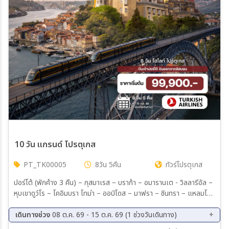
10 วัน แกรนด์ โปรตุเกส
PT_TK00005
8วัน 5คืน
ทัวร์โปรตุเกส
ปอร์โต้ (พักค้าง 3 คืน) – กุสมาเรส – บราก้า – อมารานเต - วิลลารีอัล –
หุบเขาดูว์โร – โคอิมบรา โทม่า – ออบิโดส – มาฟรา – ซินทรา – แหลมโร
กา – ลิสบอน (พักค้าง 2 คืน) ไทย, จีน, ท้องถิ่น, ชิมไวน์
เดินทางช่วง
08 ต.ค. 69 - 15 ต.ค. 69 (1 ช่วงวันเดินทาง)
08 ต.ค. 69 - 15 ต.ค. 69