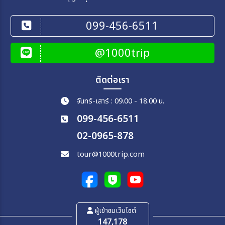
099-456-6511
@1000trip
ติดต่อเรา
จันทร์-เสาร์ : 09.00 - 18.00 น.
099-456-6511
02-0965-878
tour@1000trip.com
ผู้เข้าชมเว็บไซต์
147,178