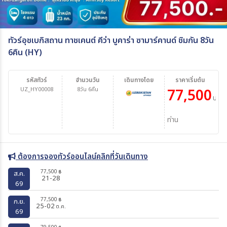
ทัวร์อุชเบกิสถาน ทาชเคนต์ คีว่า บูคาร่า ซามาร์คานด์ ชิมกัน 8วัน
6คืน (HY)
รหัสทัวร์
จำนวนวัน
เดินทางโดย
ราคาเริ่มต้น
UZ_HY00008
8วัน 6คืน
77,500
บาท/
ท่าน
ต้องการจองทัวร์ออนไลน์คลิกที่วันเดินทาง
77,500
฿
ส.ค.
21-28
69
77,500
฿
ก.ย.
25-02
ต.ค.
69